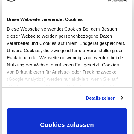
Diese Webseite verwendet Cookies
Diese Webseite verwendet Cookies Bei dem Besuch
dieser Webseite werden personenbezogene Daten
verarbeitet und Cookies auf Ihrem Endgerät gespeichert.
Frau Elvira Feiereis
Unsere Cookies, die zwingend für die Bereitstellung der
Funktionen der Webseite notwendig sind, werden bei der
Zahnmedizinische
Nutzung der Webseite auf jeden Fall gesetzt. Cookies
Fachangestellte
von Drittanbietern für Analyse- oder Trackingzwecke
(Google Analytics) werden nur aktiviert, wenn Sie auf
“Cookies zulassen” klicken. Mehr dazu (einschließlich
der Möglichkeit, die Einwilligungserklärung zu widerrufen)
Details zeigen
erfahren Sie in unserer
Datenschutzerklärung
—
Impressum
.
Cookies zulassen
Frau Natascha