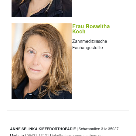
Frau Roswitha
Koch
Zahnmedizinische
Fachangestellte
ANNE SELINKA KIEFERORTHOPÄDIE
| Schwanallee 31c 35037
Marburg |
06421-13131
|
info@zahnspange-marburg.de